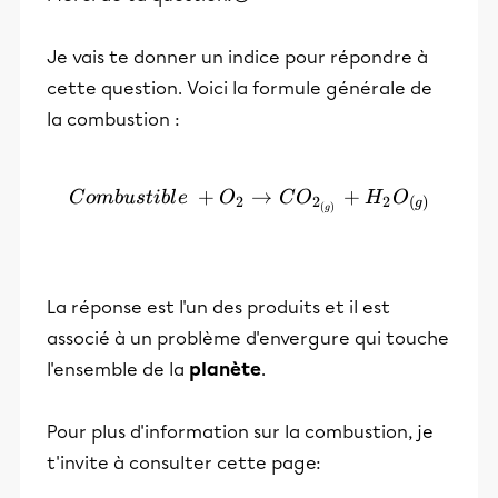
Je vais te donner un indice pour répondre à
cette question. Voici la formule générale de
la combustion :
+
Combustible + O_{2} \ri
→
+
C
o
mb
u
s
t
ib
l
e
O
C
O
H
O
2
2
2
(
)
g
(
)
g
La réponse est l'un des produits et il est
associé à un problème d'envergure qui touche
l'ensemble de la
planète
.
Pour plus d'information sur la combustion, je
t'invite à consulter cette page: