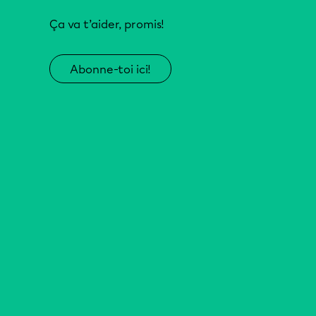
Ça va t’aider, promis!
Abonne-toi ici!