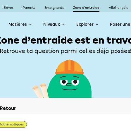
Élèves
Parents
Enseignants
Zone d’entraide
Allofrançais
Matières
Niveaux
Explorer
Poser une
Zone d’entraide est en trav
Retrouve ta question parmi celles déjà posées
Retour
Mathématiques