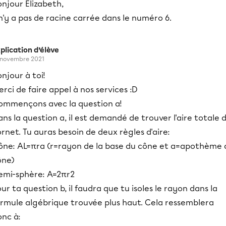
njour Élizabeth,
 n'y a pas de racine carrée dans le numéro 6.
plication d’élève
 novembre 2021
njour à toi!
rci de faire appel à nos services :D
ommençons avec la question a!
ns la question a, il est demandé de trouver l'aire totale 
rnet. Tu auras besoin de deux règles d'aire:
ône: AL=πra (r=rayon de la base du cône et a=apothème 
ône)
emi-sphère: A=2πr2
ur ta question b, il faudra que tu isoles le rayon dans la
ormule algébrique trouvée plus haut. Cela ressemblera
onc à: