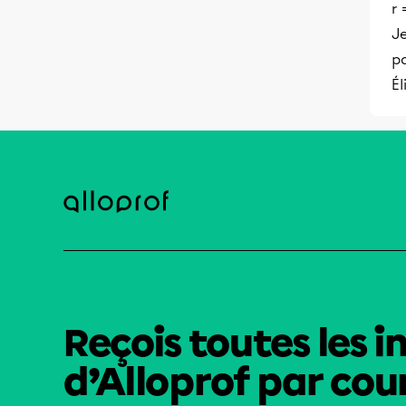
r =
Je
pa
Él
Reçois toutes les i
d’Alloprof par cour