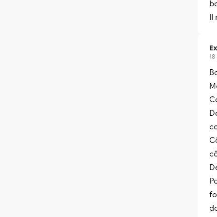
bo
Il
Ex
18
Bo
Me
C
Da
co
C
c
D
Po
f
d