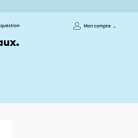
 question
Mon compte
aux.
!