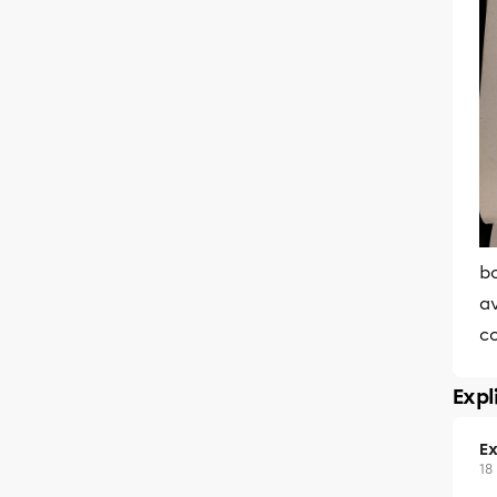
bo
av
c
Expl
Ex
18