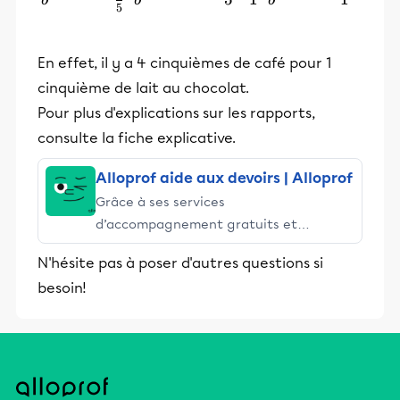
5
En effet, il y a 4 cinquièmes de café pour 1
cinquième de lait au chocolat.
Pour plus d'explications sur les rapports,
consulte la fiche explicative.
Alloprof aide aux devoirs | Alloprof
Grâce à ses services
d’accompagnement gratuits et
stimulants, Alloprof engage les élèves
N'hésite pas à poser d'autres questions si
et leurs parents dans la réussite
besoin!
éducative.