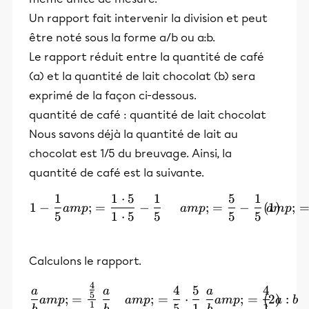
Un rapport fait intervenir la division et peut
être noté sous la forme a/b ou a:b.
Le rapport réduit entre la quantité de café
(a) et la quantité de lait chocolat (b) sera
exprimé de la façon ci-dessous.
quantité de café : quantité de lait chocolat
Nous savons déjà la quantité de lait au
chocolat est 1/5 du breuvage. Ainsi, la
quantité de café est la suivante.
1
1
⋅
5
1
5
1
\begin{align} 1 - \frac{1
1
−
;
=
−
;
=
−
;
am
p
am
p
am
p
5
1
⋅
5
5
5
5
Calculons le rapport.
4
\begin{align} \frac{a}{b
4
5
4
a
a
a
5
;
=
;
=
⋅
;
=
:
am
p
am
p
am
p
a
b
1
5
1
1
b
b
b