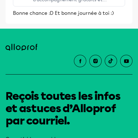
stimulants, Alloprof engage les élèves
Bonne chance :D Et bonne journée à toi :)
et leurs parents dans la réussite
éducative.
Reçois toutes les infos
et astuces d’Alloprof
par courriel.