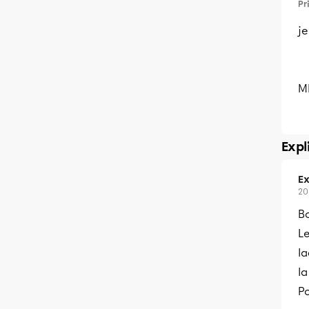
Pr
j
ME
Expl
Ex
20
B
Le
la
la
Po