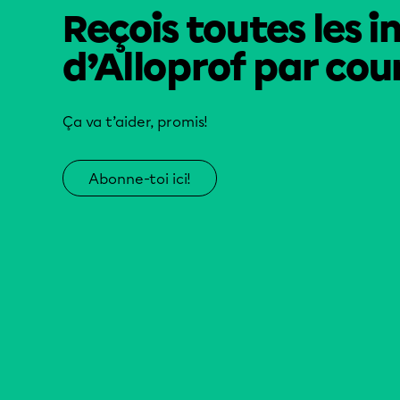
Reçois toutes les i
d’Alloprof par cour
Ça va t’aider, promis!
Abonne-toi ici!