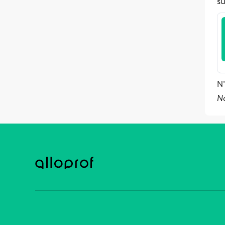
su
N'
N