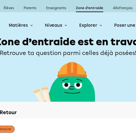
Élèves
Parents
Enseignants
Zone d’entraide
Allofrançais
Matières
Niveaux
Explorer
Poser une
Zone d’entraide est en trav
Retrouve ta question parmi celles déjà posées
Retour
Histoire