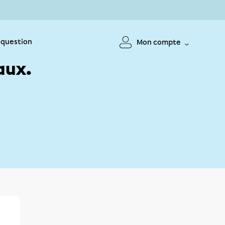
 question
Mon compte
aux.
!