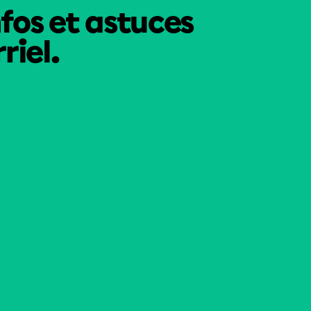
nfos et astuces
riel.