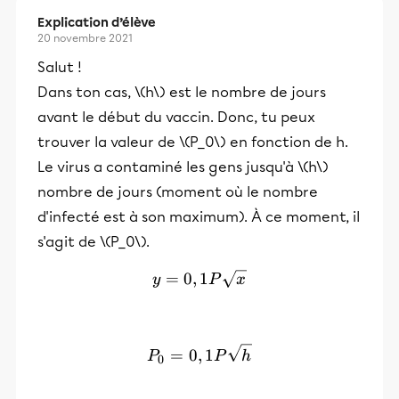
Explication d’élève
20 novembre 2021
Salut !
Dans ton cas, \(h\) est le nombre de jours
avant le début du vaccin. Donc, tu peux
trouver la valeur de \(P_0\) en fonction de h.
Le virus a contaminé les gens jusqu'à \(h\)
nombre de jours (moment où le nombre
d'infecté est à son maximum). À ce moment, il
s'agit de \(P_0\).
=
0
,
y=0,1P\sqrt{x}
1
y
P
x
P_0=0,1P\sqrt{h}
=
0
,
1
P
P
h
0