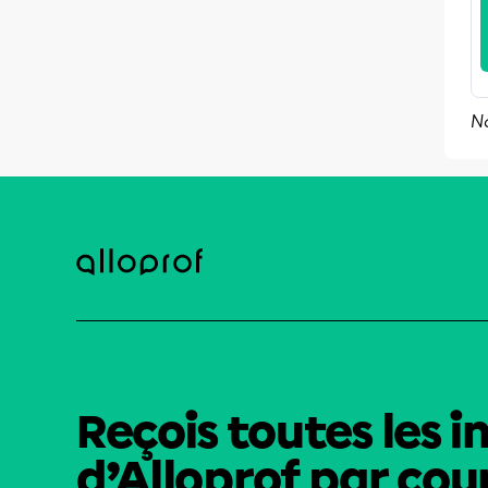
N
Reçois toutes les i
d’Alloprof par cour