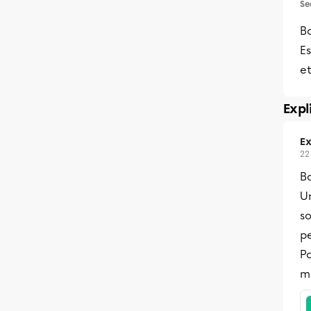
Se
Bo
Es
et
Expl
Ex
22
B
Un
so
pe
Po
ma