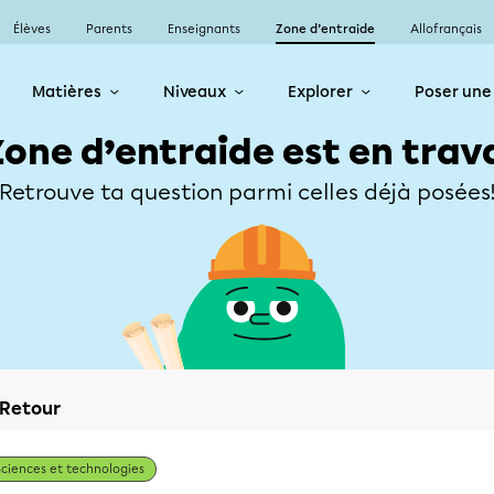
Élèves
Parents
Enseignants
Zone d’entraide
Allofrançais
Matières
Niveaux
Explorer
Poser une
Zone d’entraide est en trav
Retrouve ta question parmi celles déjà posées
Retour
Sciences et technologies