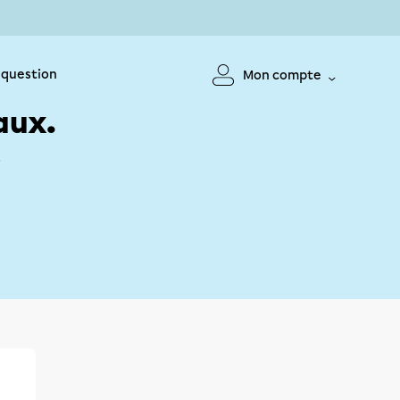
 question
Mon compte
aux.
!