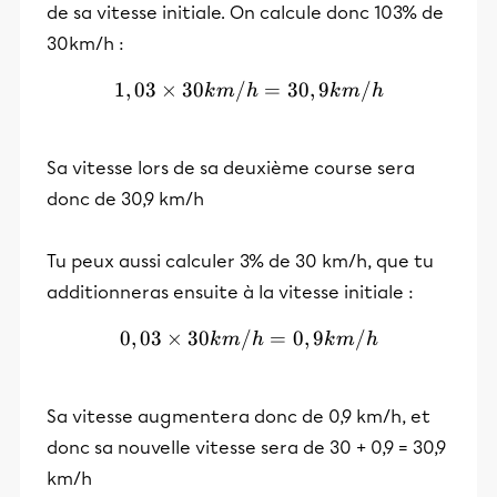
de sa vitesse initiale. On calcule donc 103% de
30km/h :
1
,
03
×
30
/
1,03 × 30km/h = 30,9km
=
30
,
9
/
k
m
h
k
m
h
Sa vitesse lors de sa deuxième course sera
donc de 30,9 km/h
Tu peux aussi calculer 3% de 30 km/h, que tu
additionneras ensuite à la vitesse initiale :
0
,
03
×
30
/
0,03 × 30km/h = 0,9 km/
=
0
,
9
/
k
m
h
k
m
h
Sa vitesse augmentera donc de 0,9 km/h, et
donc sa nouvelle vitesse sera de 30 + 0,9 = 30,9
km/h