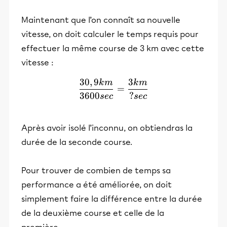
Maintenant que l’on connaît sa nouvelle
vitesse, on doit calculer le temps requis pour
effectuer la même course de 3 km avec cette
vitesse :
30
,
9
3
k
m
k
m
\frac{30,9km}{3600sec} =
=
3600
?
sec
sec
Après avoir isolé l’inconnu, on obtiendras la
durée de la seconde course.
Pour trouver de combien de temps sa
performance a été améliorée, on doit
simplement faire la différence entre la durée
de la deuxième course et celle de la