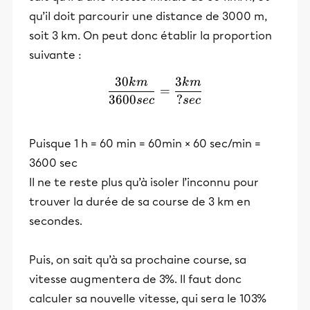
qu’il doit parcourir une distance de 3000 m,
soit 3 km. On peut donc établir la proportion
suivante :
30
3
k
m
k
m
\frac{30km}{3600sec} = \
=
3600
?
sec
sec
Puisque 1 h = 60 min = 60min × 60 sec/min =
3600 sec
Il ne te reste plus qu’à isoler l’inconnu pour
trouver la durée de sa course de 3 km en
secondes.
Puis, on sait qu’à sa prochaine course, sa
vitesse augmentera de 3%. Il faut donc
calculer sa nouvelle vitesse, qui sera le 103%