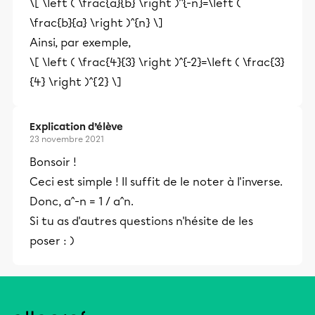
\[ \left ( \frac{a}{b} \right )^{-n}=\left (
\frac{b}{a} \right )^{n} \]
Ainsi, par exemple,
\[ \left ( \frac{4}{3} \right )^{-2}=\left ( \frac{3}
{4} \right )^{2} \]
Explication d’élève
23 novembre 2021
Bonsoir !
Ceci est simple ! Il suffit de le noter à l'inverse.
Donc, a^-n = 1 / a^n.
Si tu as d'autres questions n'hésite de les
poser : )