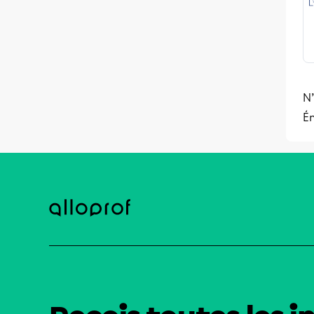
N’
Ém