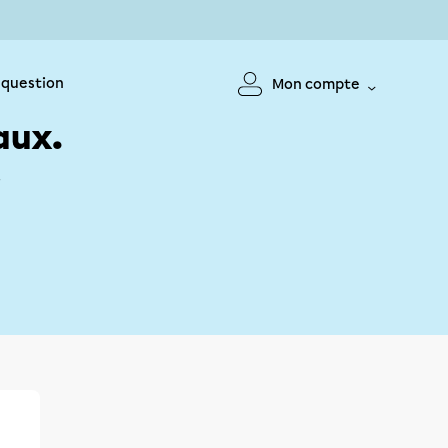
 question
Mon compte
aux.
!