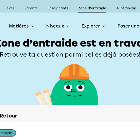
Élèves
Parents
Enseignants
Zone d’entraide
Allofrançais
Matières
Niveaux
Explorer
Poser une
Zone d’entraide est en trav
Retrouve ta question parmi celles déjà posées
Retour
Français