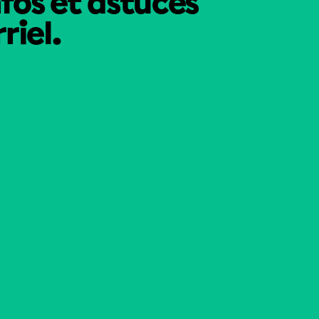
nfos et astuces
riel.