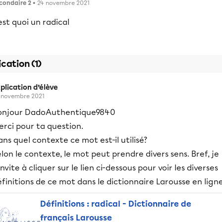
condaire 2
• 24 novembre 2021
est quoi un radical
ication (1)
plication d’élève
 novembre 2021
onjour DadoAuthentique9840
erci pour ta question.
ns quel contexte ce mot est-il utilisé?
lon le contexte, le mot peut prendre divers sens. Bref, je
invite à cliquer sur le lien ci-dessous pour voir les diverses
finitions de ce mot dans le dictionnaire Larousse en lign
Définitions : radical - Dictionnaire de
français Larousse