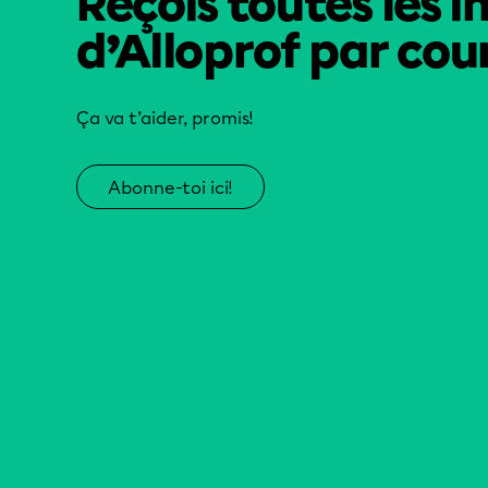
Reçois toutes les i
d’Alloprof par cour
Ça va t’aider, promis!
Abonne-toi ici!