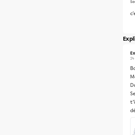
Se
c'
Expl
Ex
24
B
M
Da
Se
t’
dé