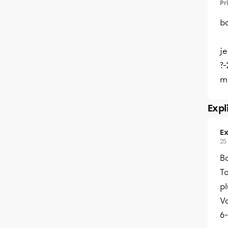
Pr
b
j
?-
m
Expl
Ex
25
Bo
T
pl
V
6-