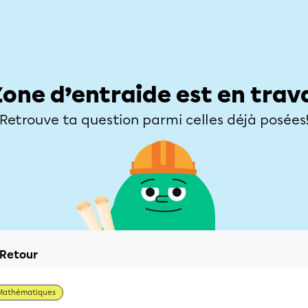
Élèves
Parents
Enseignants
Zone d’entraide
Allofrançais
Matières
Niveaux
Explorer
Poser une
Zone d’entraide est en trav
Retrouve ta question parmi celles déjà posées
Retour
Mathématiques