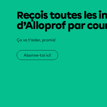
Reçois toutes les i
d’Alloprof par cour
Ça va t’aider, promis!
Abonne-toi ici!