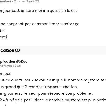
imaire 4
• 25 novembre 2021
onjour cest encore moi ma question la est
e ne conprent pas comment represanter ça
2 =1
erci
ication (1)
plication d’élève
 novembre 2021
njour,
out ce que tu peux savoir c'est que le nombre mystère se
us grand que 2, car c'est une soustraction.
as-y par essai-erreur pour résoudre ton problème :
2 = 4 n'égale pas 1, donc le nombre mystère est plus petit