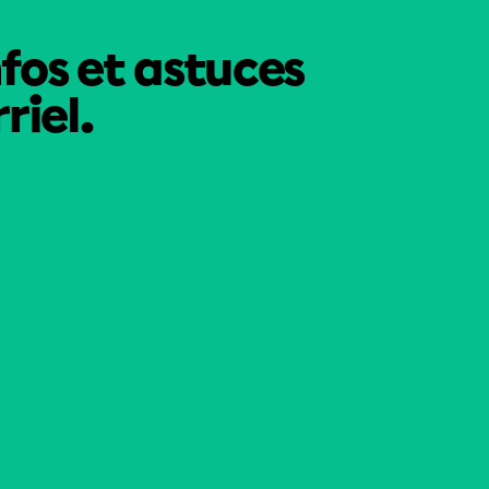
nfos et astuces
riel.