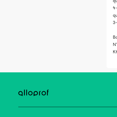
q
4-
q
3-
B
N'
K