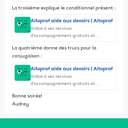
stimulants, Alloprof engage les élèves
La troisième explique le conditionnel présent :
et leurs parents dans la réussite
éducative.
Alloprof aide aux devoirs | Alloprof
Grâce à ses services
d’accompagnement gratuits et
stimulants, Alloprof engage les élèves
La quatrième donne des trucs pour la
et leurs parents dans la réussite
conjugaison :
éducative.
Alloprof aide aux devoirs | Alloprof
Grâce à ses services
d’accompagnement gratuits et
stimulants, Alloprof engage les élèves
Bonne soirée!
et leurs parents dans la réussite
Audrey
éducative.