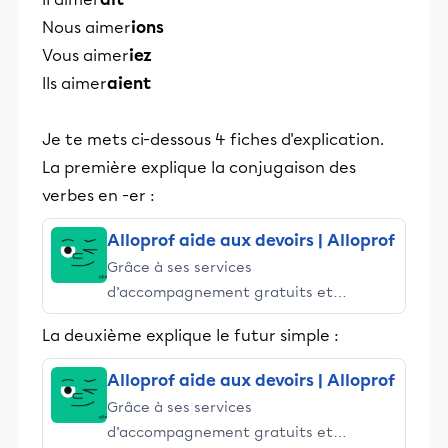
Nous aimer
ions
Vous aimer
iez
Ils aimer
aient
Je te mets ci-dessous 4 fiches d'explication.
La première explique la conjugaison des
verbes en -er :
Alloprof aide aux devoirs | Alloprof
Grâce à ses services
d’accompagnement gratuits et
stimulants, Alloprof engage les élèves
La deuxième explique le futur simple :
et leurs parents dans la réussite
éducative.
Alloprof aide aux devoirs | Alloprof
Grâce à ses services
d’accompagnement gratuits et