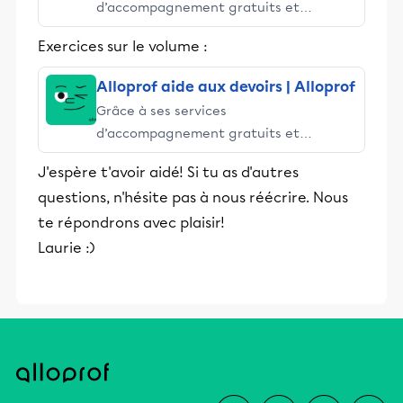
d’accompagnement gratuits et
stimulants, Alloprof engage les élèves
Exercices sur le volume :
et leurs parents dans la réussite
éducative.
Alloprof aide aux devoirs | Alloprof
Grâce à ses services
d’accompagnement gratuits et
stimulants, Alloprof engage les élèves
J'espère t'avoir aidé! Si tu as d'autres
et leurs parents dans la réussite
questions, n'hésite pas à nous réécrire. Nous
éducative.
te répondrons avec plaisir!
Laurie :)