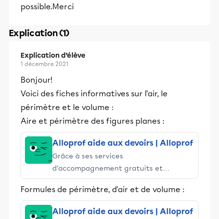
possible.Merci
Explication (1)
Explication d’élève
1 décembre 2021
Bonjour!
Voici des fiches informatives sur l'air, le
périmètre et le volume :
Aire et périmètre des figures planes :
Alloprof aide aux devoirs | Alloprof
Grâce à ses services
d’accompagnement gratuits et
stimulants, Alloprof engage les élèves
Formules de périmètre, d'air et de volume :
et leurs parents dans la réussite
éducative.
Alloprof aide aux devoirs | Alloprof