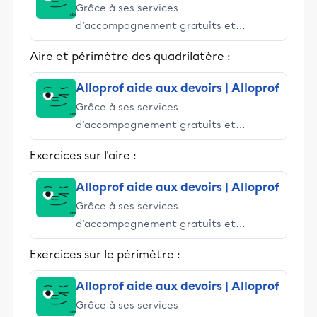
Grâce à ses services
d’accompagnement gratuits et
stimulants, Alloprof engage les élèves
Aire et périmètre des quadrilatère :
et leurs parents dans la réussite
éducative.
Alloprof aide aux devoirs | Alloprof
Grâce à ses services
d’accompagnement gratuits et
stimulants, Alloprof engage les élèves
Exercices sur l'aire :
et leurs parents dans la réussite
éducative.
Alloprof aide aux devoirs | Alloprof
Grâce à ses services
d’accompagnement gratuits et
stimulants, Alloprof engage les élèves
Exercices sur le périmètre :
et leurs parents dans la réussite
éducative.
Alloprof aide aux devoirs | Alloprof
Grâce à ses services