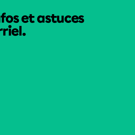
nfos et astuces
riel.