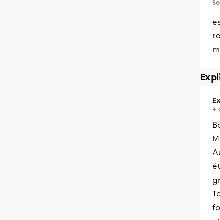
Se
e
r
m
Expl
Ex
4 
B
Me
Au
ét
gr
To
fo