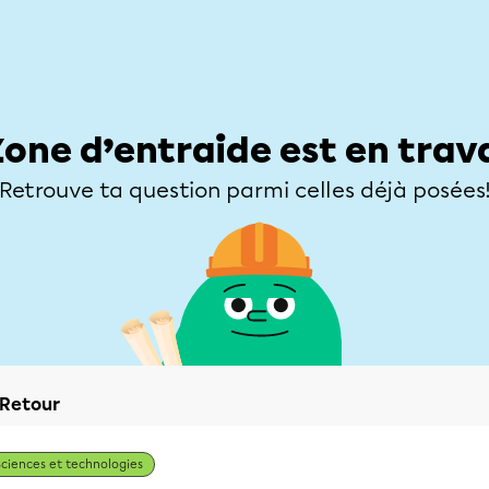
Élèves
Parents
Enseignants
Zone d’entraide
Allofrançais
Matières
Niveaux
Explorer
Poser une
Zone d’entraide est en trav
Retrouve ta question parmi celles déjà posées
Retour
Sciences et technologies