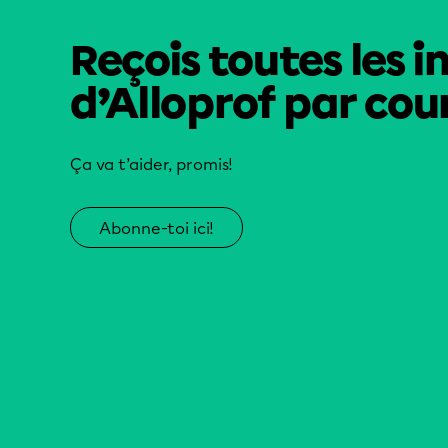
Reçois toutes les i
d’Alloprof par cour
Ça va t’aider, promis!
Abonne-toi ici!