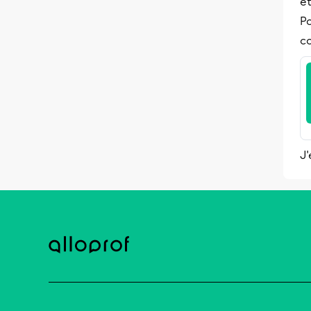
et
Po
co
J'