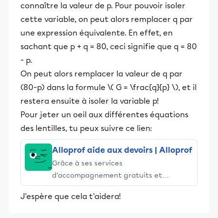
connaître la valeur de p. Pour pouvoir isoler
cette variable, on peut alors remplacer q par
une expression équivalente. En effet, en
sachant que p + q = 80, ceci signifie que q = 80
- p.
On peut alors remplacer la valeur de q par
(80-p) dans la formule \( G = \frac{q}{p} \), et il
restera ensuite à isoler la variable p!
Pour jeter un oeil aux différentes équations
des lentilles, tu peux suivre ce lien:
Alloprof aide aux devoirs | Alloprof
Grâce à ses services
d’accompagnement gratuits et
stimulants, Alloprof engage les élèves
J'espère que cela t'aidera!
et leurs parents dans la réussite
éducative.