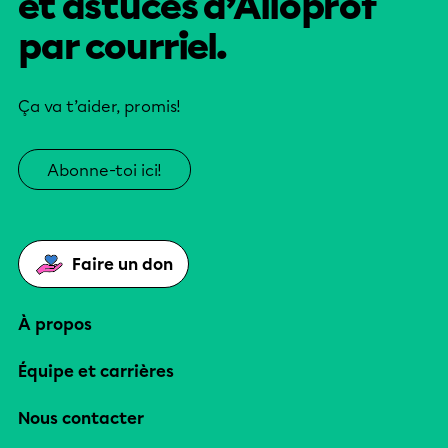
et astuces d’Alloprof
par courriel.
Ça va t’aider, promis!
Abonne-toi ici!
Faire un don
À propos
Équipe et carrières
Nous contacter