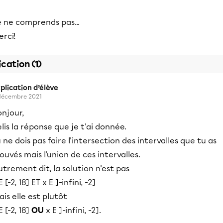
 ne comprends pas...
rci!
ication (1)
plication d’élève
décembre 2021
njour,
lis la réponse que je t'ai donnée.
 ne dois pas faire l'intersection des intervalles que tu as
ouvés mais l'union de ces intervalles.
trement dit, la solution n'est pas
E [-2, 18] ET x E ]-infini, -2]
is elle est plutôt
E [-2, 18]
OU
x E ]-infini, -2].