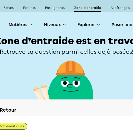
Élèves
Parents
Enseignants
Zone d’entraide
Allofrançais
Matières
Niveaux
Explorer
Poser une
Zone d’entraide est en trav
Retrouve ta question parmi celles déjà posées
Retour
Mathématiques