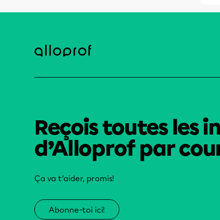
Reçois toutes les i
d’Alloprof par cour
Ça va t’aider, promis!
Abonne-toi ici!