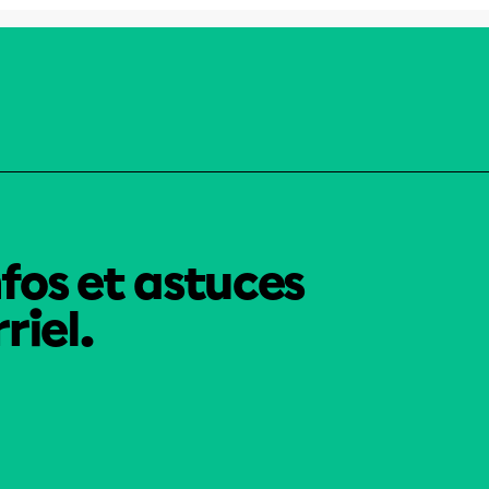
nfos et astuces
riel.