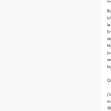
Se
B
Ic
le
En
de
Mo
ju
se
b
Q
j'
av
18