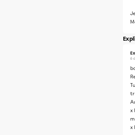
Je
Me
Expl
Ex
6 
bo
Re
Tu
tr
Au
x 
ma
x 