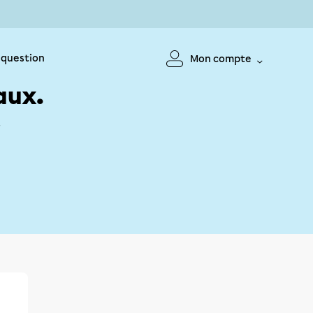
 question
Mon compte
aux.
!