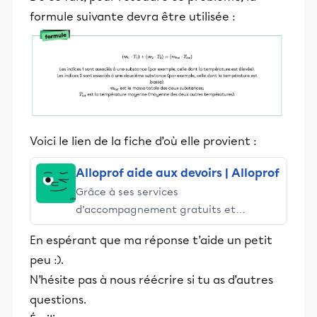
formule suivante devra être utilisée :
Voici le lien de la fiche d’où elle provient :
Alloprof aide aux devoirs | Alloprof
Grâce à ses services
d’accompagnement gratuits et
stimulants, Alloprof engage les élèves
En espérant que ma réponse t’aide un petit
et leurs parents dans la réussite
peu :).
éducative.
N’hésite pas à nous réécrire si tu as d’autres
questions.