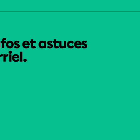
nfos et astuces
riel.