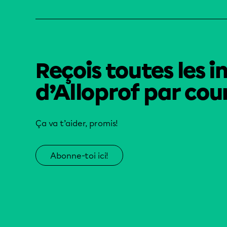
Reçois toutes les i
d’Alloprof par cour
Ça va t’aider, promis!
Abonne-toi ici!