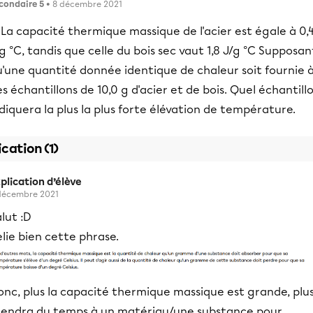
condaire 5
• 8 décembre 2021
 La capacité thermique massique de l'acier est égale à 0,
g °C, tandis que celle du bois sec vaut 1,8 J/g °C Supposan
u'une quantité donnée identique de chaleur soit fournie 
s échantillons de 10,0 g d'acier et de bois. Quel échantill
diquera la plus la plus forte élévation de température.
ication (1)
plication d’élève
décembre 2021
lut :D
lie bien cette phrase.
nc, plus la capacité thermique massique est grande, plus 
rendra du temps à un matériau/une substance pour