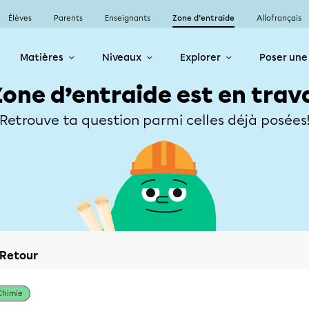
Élèves
Parents
Enseignants
Zone d’entraide
Allofrançais
Matières
Niveaux
Explorer
Poser une
Zone d’entraide est en trav
Retrouve ta question parmi celles déjà posées
Retour
Chimie