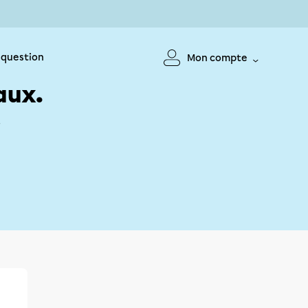
 question
Mon compte
aux.
!