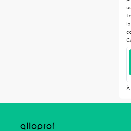
a
to
l
co
Co
À 