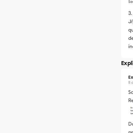
Se
3.
J/
q
de
in
Expl
Ex
8 
Sa
Re
Do
p