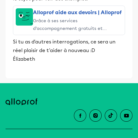
Alloprof aide aux devoirs | Alloprof
Grâce à ses services
d’accompagnement gratuits et
stimulants, Alloprof engage les élèves
Si tu as d'autres interrogations, ce sera un
et leurs parents dans la réussite
réel plaisir de t'aider à nouveau :D
éducative.
Élizabeth