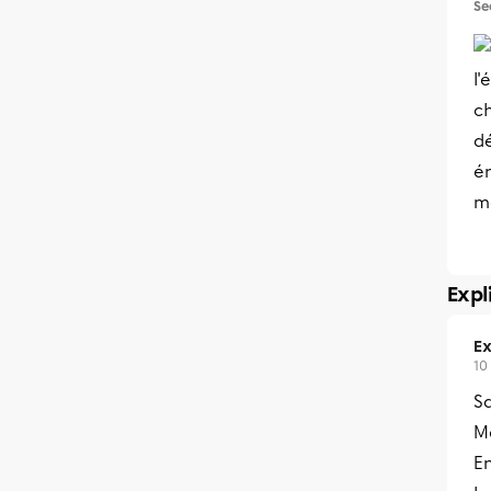
Se
l'
ch
d
é
m
Expl
Ex
10
S
Me
En