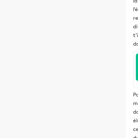
la
l'
re
di
t'
d
Po
m
da
él
ce
d