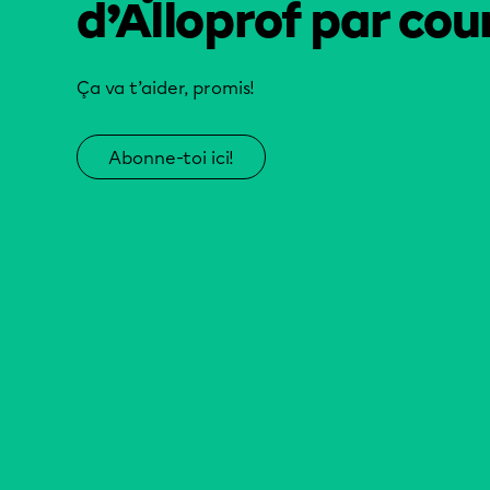
d’Alloprof par cour
Ça va t’aider, promis!
Abonne-toi ici!