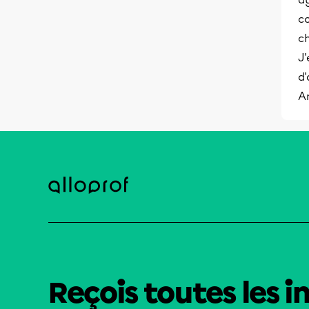
c
ch
J'
d'
A
Reçois toutes les i