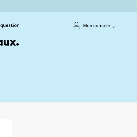
 question
Mon compte
aux.
!