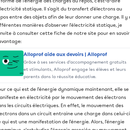
 forme de l'énergie des charges au repos, c'est-à-dire
électricité statique. Il s'agit du transfert d'électrons au
pos entre des objets afin de leur donner une charge. Il y 
fférentes manières d'observer l'électricité statique, je
invite à consulter cette fiche de notre site pour en savoir
avantage:
Alloprof aide aux devoirs | Alloprof
Grâce à ses services d’accompagnement gratuits
et stimulants, Alloprof engage les élèves et leurs
parents dans la réussite éducative.
ur ce qui est de l'énergie dynamique maintenant, elle se
anifeste en électricité par le mouvement des électrons
ns les circuits électriques. En effet, le mouvement des
ectrons dans un circuit entraine une charge dans celui-ci
 qui est une manifestation de l'énergie. Alors, l'énergie
ynamique, c'est-à-dire l'énergie associée au mouvement,