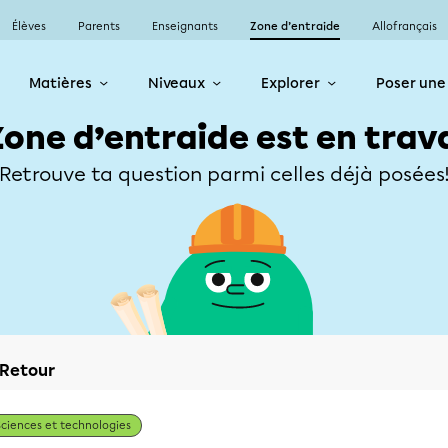
Élèves
Parents
Enseignants
Zone d’entraide
Allofrançais
Matières
Niveaux
Explorer
Poser une
Zone d’entraide est en trav
Retrouve ta question parmi celles déjà posées
Retour
Sciences et technologies