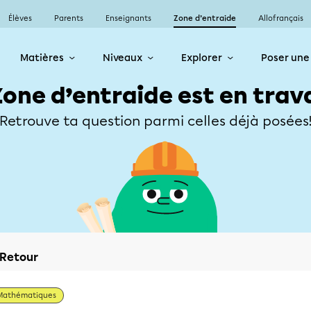
Élèves
Parents
Enseignants
Zone d’entraide
Allofrançais
Matières
Niveaux
Explorer
Poser une
Zone d’entraide est en trav
Retrouve ta question parmi celles déjà posées
Retour
Mathématiques