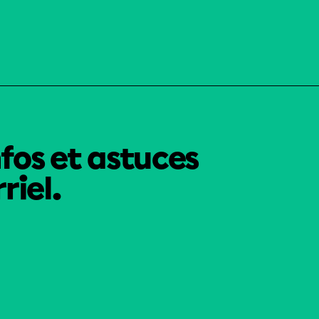
nfos et astuces
riel.