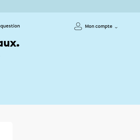
 question
Mon compte
aux.
!