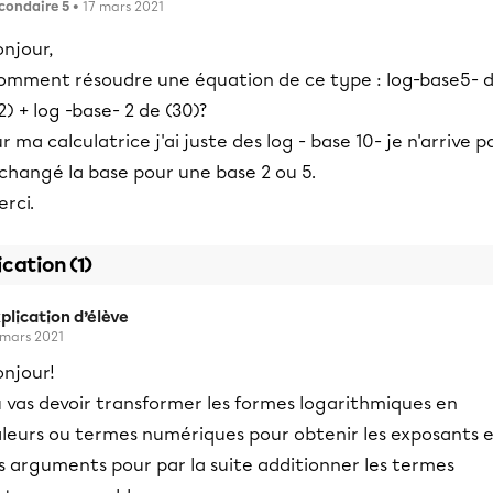
condaire 5
• 17 mars 2021
njour,
omment résoudre une équation de ce type : log-base5- 
2) + log -base- 2 de (30)?
r ma calculatrice j'ai juste des log - base 10- je n'arrive p
changé la base pour une base 2 ou 5.
rci.
ication (1)
plication d’élève
 mars 2021
onjour!
 vas devoir transformer les formes logarithmiques en
aleurs ou termes numériques pour obtenir les exposants 
s arguments pour par la suite additionner les termes