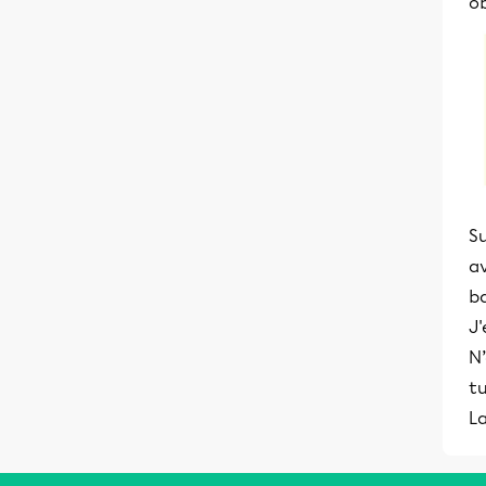
o
Su
av
b
J'
N’
t
L