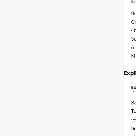
Se
Bo
C
(1
Su
à 
Me
Expl
Ex
17
B
Tu
v
le