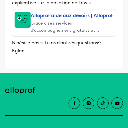
explicative sur la notation de Lewis:
Alloprof aide aux devoirs | Alloprof
Grâce à ses services
d’accompagnement gratuits et
stimulants, Alloprof engage les élèves
N'hésite pas si tu as d'autres questions:)
et leurs parents dans la réussite
Kylan
éducative.