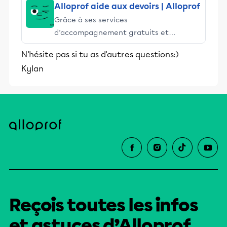
Alloprof aide aux devoirs | Alloprof
Grâce à ses services
d’accompagnement gratuits et
stimulants, Alloprof engage les élèves
N'hésite pas si tu as d'autres questions:)
et leurs parents dans la réussite
Kylan
éducative.
Reçois toutes les infos
et astuces d’Alloprof