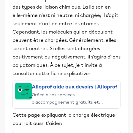
et leurs parents dans la réussite
des types de liaison chimique. La liaison en
éducative.
elle-même n'est ni neutre, ni chargée; il s'agit
seulement d'un lien entre les atomes.
Cependant, les molécules qui en découlent
peuvent être chargées. Généralement, elles
seront neutres. Si elles sont chargées
positivement ou négativement, il s'agira d'ions
polyatomiques. À ce sujet, je t'invite à
consulter cette fiche explicative:
Alloprof aide aux devoirs | Alloprof
Grâce à ses services
d’accompagnement gratuits et
stimulants, Alloprof engage les élèves
Cette page expliquant la charge électrique
et leurs parents dans la réussite
pourrait aussi t'aider:
éducative.