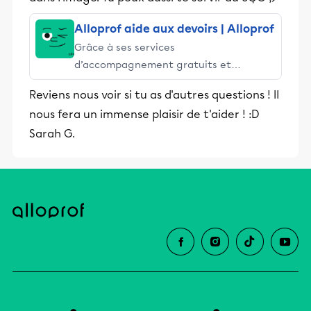
Alloprof aide aux devoirs | Alloprof
Grâce à ses services
d’accompagnement gratuits et
stimulants, Alloprof engage les élèves
Reviens nous voir si tu as d'autres questions ! Il
et leurs parents dans la réussite
nous fera un immense plaisir de t'aider ! :D
éducative.
Sarah G.