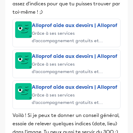
assez d'indices pour que tu puisses trouver par
toi-même ! ;)
Alloprof aide aux devoirs | Alloprof
Grâce à ses services
d’accompagnement gratuits et
stimulants, Alloprof engage les élèves
et leurs parents dans la réussite
Alloprof aide aux devoirs | Alloprof
éducative.
Grâce à ses services
d’accompagnement gratuits et
stimulants, Alloprof engage les élèves
et leurs parents dans la réussite
Alloprof aide aux devoirs | Alloprof
éducative.
Grâce à ses services
d’accompagnement gratuits et
stimulants, Alloprof engage les élèves
Voilà ! Si je peux te donner un conseil général,
et leurs parents dans la réussite
essaie de relever quelques indices (date, lieu)
éducative.
dans l'image. Tu peux aussi te servir du 3QO ;)