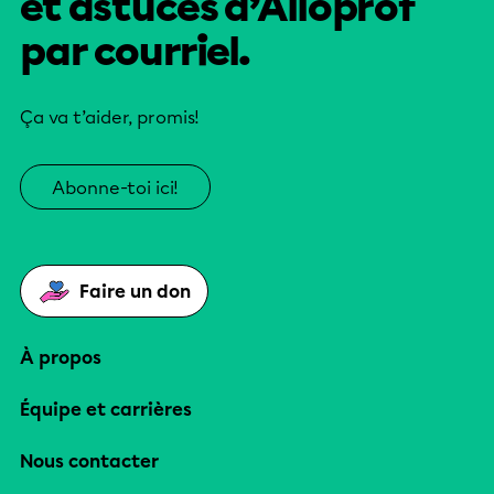
et astuces d’Alloprof
par courriel.
Ça va t’aider, promis!
Abonne-toi ici!
Faire un don
À propos
Équipe et carrières
Nous contacter