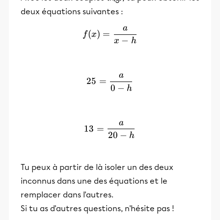
deux équations suivantes :
a
f(x)=\frac{a}{x-h}
(
)
=
f
x
−
x
h
a
25=\frac{a}{0-h}
25
=
0
−
h
a
13=\frac{a}{20-h}
13
=
20
−
h
Tu peux à partir de là isoler un des deux
inconnus dans une des équations et le
remplacer dans l'autres.
Si tu as d'autres questions, n'hésite pas !