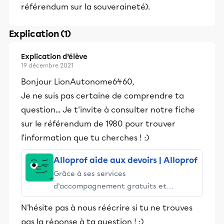
référendum sur la souveraineté).
Explication (1)
Explication d’élève
19 décembre 2021
Bonjour LionAutonome6460,
Je ne suis pas certaine de comprendre ta
question... Je t'invite à consulter notre fiche
sur le référendum de 1980 pour trouver
l'information que tu cherches ! :)
Alloprof aide aux devoirs | Alloprof
Grâce à ses services
d’accompagnement gratuits et
stimulants, Alloprof engage les élèves
N'hésite pas à nous réécrire si tu ne trouves
et leurs parents dans la réussite
pas la réponse à ta question ! :)
éducative.