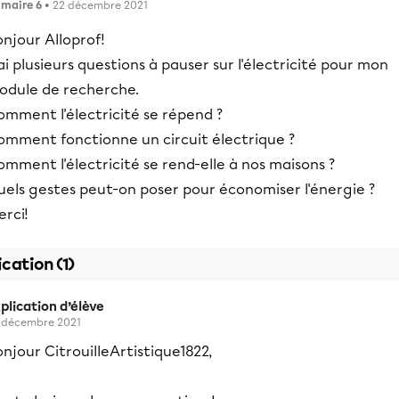
imaire 6
• 22 décembre 2021
njour Alloprof!
ai plusieurs questions à pauser sur l'électricité pour mon
odule de recherche.
omment l'électricité se répend ?
omment fonctionne un circuit électrique ?
mment l'électricité se rend-elle à nos maisons ?
uels gestes peut-on poser pour économiser l'énergie ?
rci!
ication (1)
plication d’élève
 décembre 2021
njour CitrouilleArtistique1822,