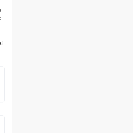
n
t
si