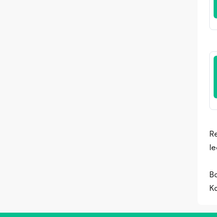
Re
le
B
K