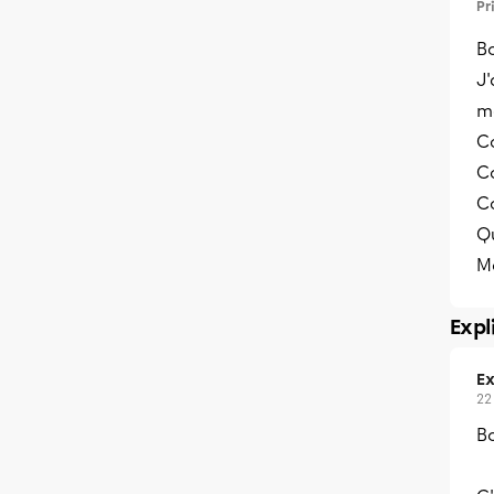
Pr
Bo
J'
m
C
C
Co
Q
Me
Expl
Ex
22
Bo