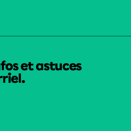
nfos et astuces
riel.