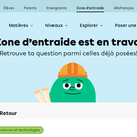
Élèves
Parents
Enseignants
Zone d’entraide
Allofrançais
Matières
Niveaux
Explorer
Poser une
Zone d’entraide est en trav
Retrouve ta question parmi celles déjà posées
Retour
Sciences et technologies