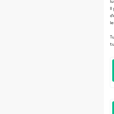
lu
Il
d'
le
Tu
tu