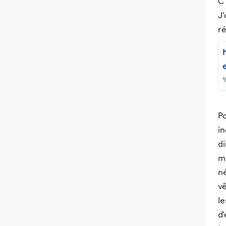
C'
J
r
Po
in
di
ma
né
vê
l
d