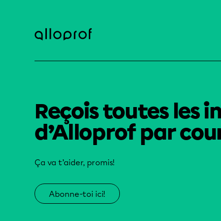
Reçois toutes les i
d’Alloprof par cour
Ça va t’aider, promis!
Abonne-toi ici!