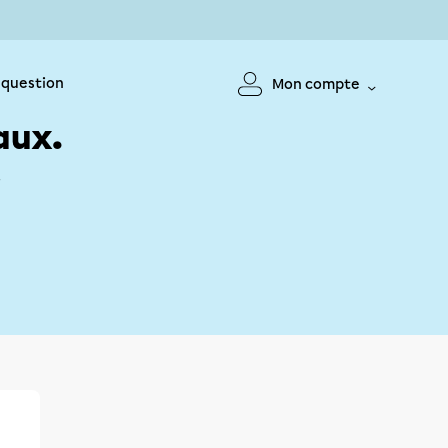
 question
Mon compte
aux.
!