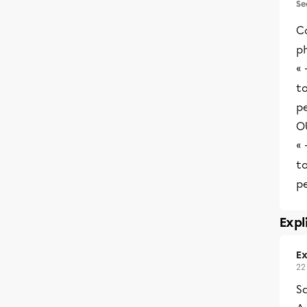
Se
C
p
« 
to
pe
OU
« 
to
pe
Expl
Ex
22
Sa