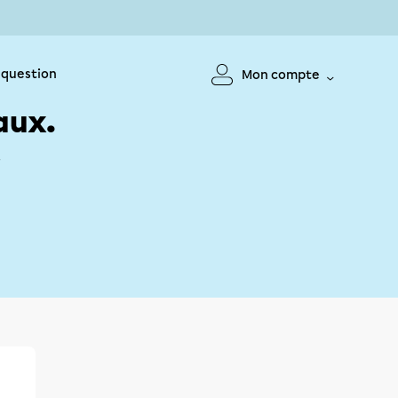
 question
Mon compte
aux.
!