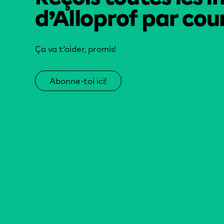
d’Alloprof par cour
Ça va t’aider, promis!
Abonne-toi ici!