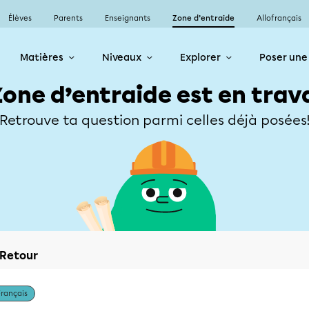
Élèves
Parents
Enseignants
Zone d’entraide
Allofrançais
Matières
Niveaux
Explorer
Poser une
Zone d’entraide est en trav
Retrouve ta question parmi celles déjà posées
Retour
Français