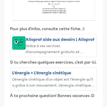
Pour plus d'infos, consulte cette fiche. :)
Alloprof aide aux devoirs | Alloprof
Grâce à ses services
d’accompagnement gratuits et
stimulants, Alloprof engage les élèves
Si tu cherches quelques exercices, c'est par ici.
et leurs parents dans la réussite
éducative.
L'énergie » L’énergie cinétique
L’énergie cinétique d’un objet est l’énergie qu’il
a grâce à son mouvement. L’énergie cinétique
se transmet aussi par ce même mouvement.
À ta prochaine question! Bonnes vacances :D