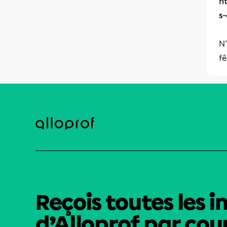
h
s
N'
fê
Reçois toutes les i
d’Alloprof par cour