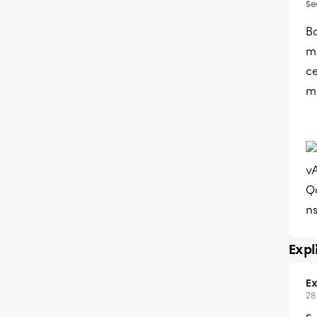
Se
B
m
ce
m
Expl
Ex
28