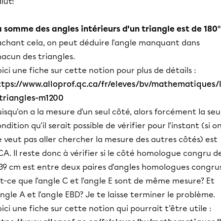
lut!
a somme des angles intérieurs d'un triangle est de 180°
achant cela, on peut déduire l'angle manquant dans
acun des triangles.
ici une fiche sur cette notion pour plus de détails :
ttps://www.alloprof.qc.ca/fr/eleves/bv/mathematiques/
-triangles-m1200
isqu'on a la mesure d'un seul côté, alors forcément la seu
ndition qu'il serait possible de vérifier pour l'instant (si o
 veut pas aller chercher la mesure des autres côtés) est
A. Il reste donc à vérifier si le côté homologue congru d
,39 cm est entre deux paires d'angles homologues congrus
t-ce que l'angle C et l'angle E sont de même mesure? Et
angle A et l'angle EBD? Je te laisse terminer le problème.
ici une fiche sur cette notion qui pourrait t'être utile :