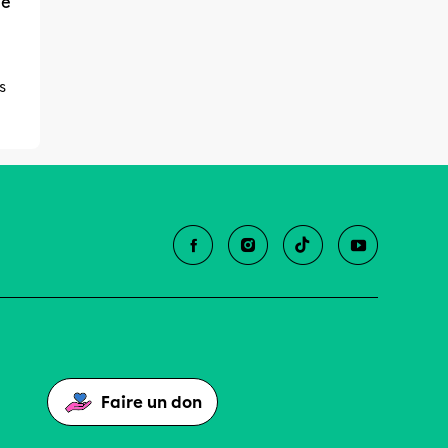
le
s
Faire un don