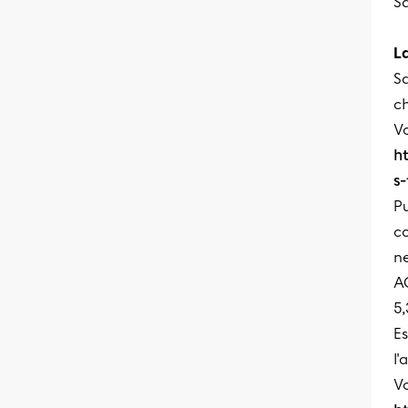
Sa
L
S
ch
Vo
h
s
Pu
co
ne
AC
5
Es
l'
Vo