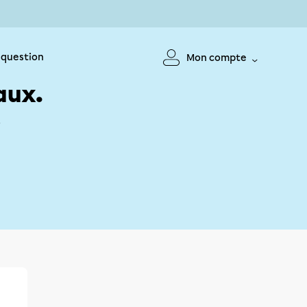
 question
Mon compte
aux.
!