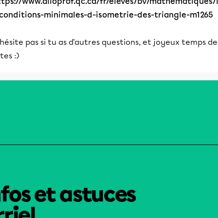
ttps://www.alloprof.qc.ca/fr/eleves/bv/mathematiques/
-conditions-minimales-d-isometrie-des-triangle-m1265
hésite pas si tu as d'autres questions, et joyeux temps de
tes :)
nfos et astuces
riel.