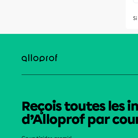
Si
Reçois toutes les i
d’Alloprof par cour