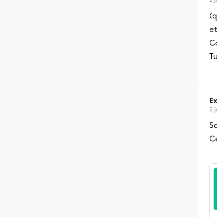
2 
(
et
C
Tu
Ex
2 
Sa
Ce