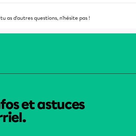
 tu as d'autres questions, n'hésite pas !
nfos et astuces
riel.