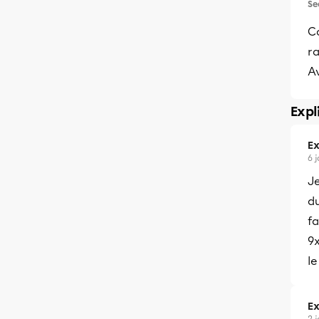
Se
C
r
A
Expl
Ex
6 
Je
du
fa
9x
le
Ex