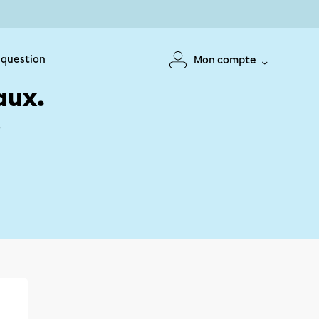
 question
Mon compte
aux.
!