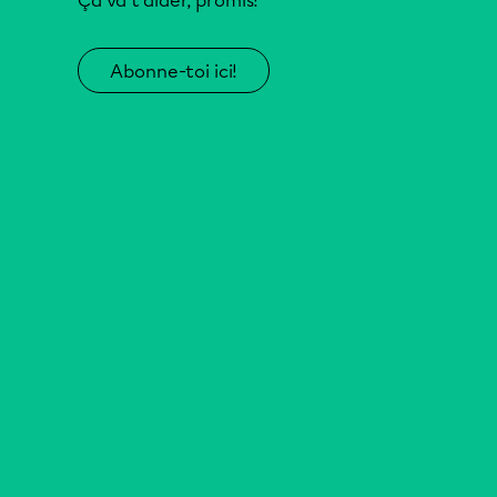
Ça va t’aider, promis!
Abonne-toi ici!