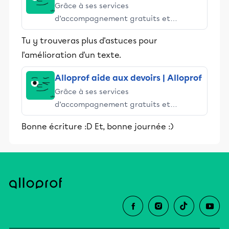
Grâce à ses services
d’accompagnement gratuits et
stimulants, Alloprof engage les élèves
Tu y trouveras plus d'astuces pour
et leurs parents dans la réussite
l'amélioration d'un texte.
éducative.
Alloprof aide aux devoirs | Alloprof
Grâce à ses services
d’accompagnement gratuits et
stimulants, Alloprof engage les élèves
Bonne écriture :D Et, bonne journée :)
et leurs parents dans la réussite
éducative.