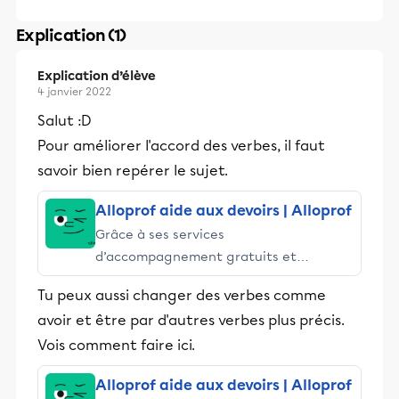
Explication (1)
Explication d’élève
4 janvier 2022
Salut :D
Pour améliorer l'accord des verbes, il faut
savoir bien repérer le sujet.
Alloprof aide aux devoirs | Alloprof
Grâce à ses services
d’accompagnement gratuits et
stimulants, Alloprof engage les élèves
Tu peux aussi changer des verbes comme
et leurs parents dans la réussite
avoir et être par d'autres verbes plus précis.
éducative.
Vois comment faire ici.
Alloprof aide aux devoirs | Alloprof