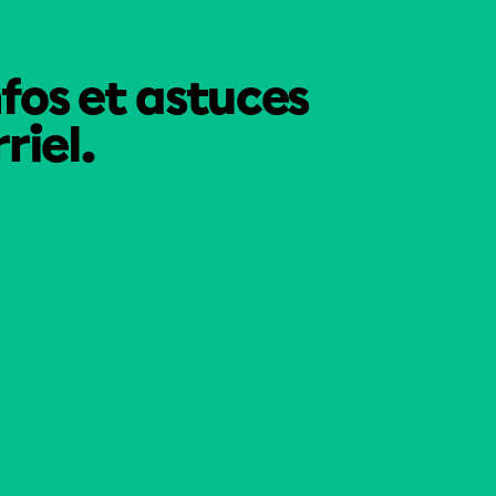
nfos et astuces
riel.