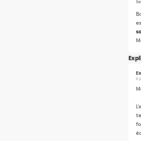
Se
B
es
s
M
Expl
Ex
6 
Me
L
t
f
é