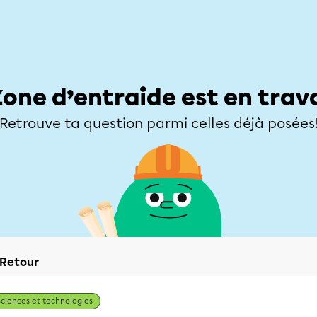
Élèves
Parents
Enseignants
Zone d’entraide
Allofrançais
Matières
Niveaux
Explorer
Poser une
Zone d’entraide est en trav
Retrouve ta question parmi celles déjà posées
Retour
Sciences et technologies