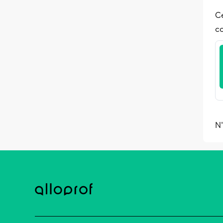
Ce
co
N'