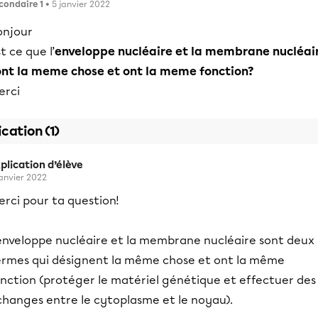
condaire 1
• 5 janvier 2022
onjour
t ce que l’
enveloppe nucléaire et la membrane nucléai
ont la meme chose et ont la meme fonction?
erci
ication (1)
plication d’élève
janvier 2022
rci pour ta question!
'enveloppe nucléaire et la membrane nucléaire sont deux
ermes qui désignent la même chose et ont la même
onction (protéger le matériel génétique et effectuer des
changes entre le cytoplasme et le noyau).