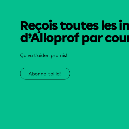
Reçois toutes les i
d’Alloprof par cour
Ça va t’aider, promis!
Abonne-toi ici!