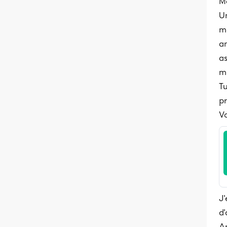
Me
Un
m
an
as
m
Tu
p
Vo
J'
d'
A