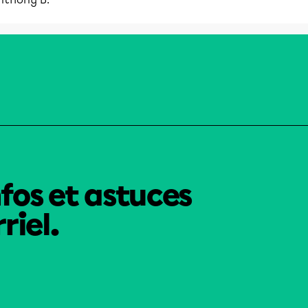
nfos et astuces
riel.