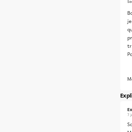
Se
Bo
je
qu
pr
t
Po
M
Expl
Ex
7 
Sa