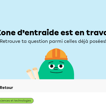
Élèves
Parents
Enseignants
Zone d’entraide
Allofrançais
Matières
Niveaux
Explorer
Poser une
Zone d’entraide est en trav
Retrouve ta question parmi celles déjà posées
Retour
Sciences et technologies