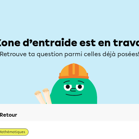
Élèves
Parents
Enseignants
Zone d’entraide
Allofrançais
Matières
Niveaux
Explorer
Poser une
Zone d’entraide est en trav
Retrouve ta question parmi celles déjà posées
Retour
Mathématiques