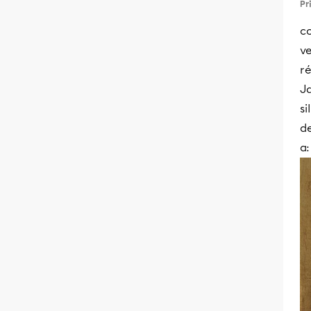
Pr
co
ve
ré
Ja
si
d
a: