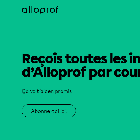
Reçois toutes les i
d’Alloprof par cour
Ça va t’aider, promis!
Abonne-toi ici!