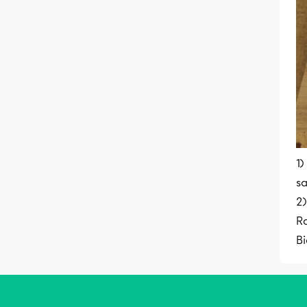
1)
sa
2)
R
Bi