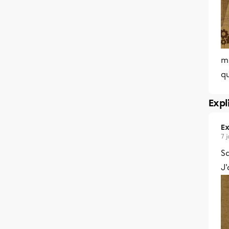
ma
qu
Expl
Ex
7 
Sa
J'