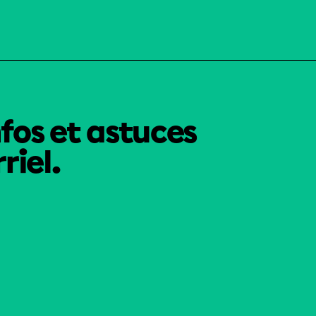
nfos et astuces
riel.