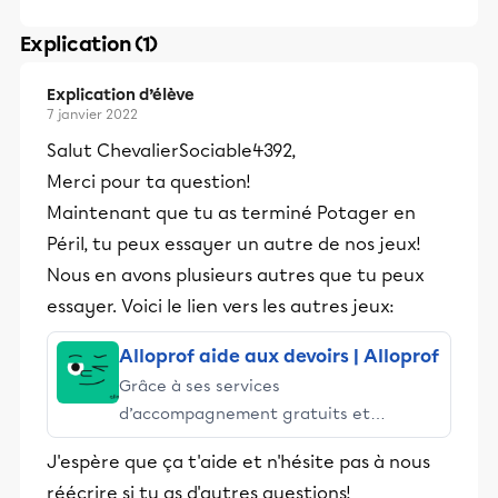
Explication (1)
Explication d’élève
7 janvier 2022
Salut ChevalierSociable4392,
Merci pour ta question!
Maintenant que tu as terminé Potager en
Péril, tu peux essayer un autre de nos jeux!
Nous en avons plusieurs autres que tu peux
essayer. Voici le lien vers les autres jeux:
Alloprof aide aux devoirs | Alloprof
Grâce à ses services
d’accompagnement gratuits et
stimulants, Alloprof engage les élèves
J'espère que ça t'aide et n'hésite pas à nous
et leurs parents dans la réussite
réécrire si tu as d'autres questions!
éducative.