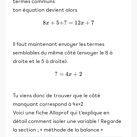
termes communs
ton équation devient alors
8
+
5
+
?
=
8x + 5 + ? = 12x + 7
12
+
7
x
x
Il faut maintenant envoyer les termes
semblables du même côté (envoyer le 8 à
droite et le 5 à droite).
?
=
4
? = 4x + 2
+
2
x
Tu viens donc de trouver que le côté
manquant correspond à 4x+2
Voici une fiche Alloprof qui t'explique en
détail comment isoler une variable ! Regarde
la section ; « méthode de la balance »