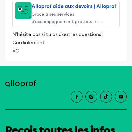
Alloprof aide aux devoirs | Alloprof
Grâce à ses services
d’accompagnement gratuits et
stimulants, Alloprof engage les élèves
N'hésite pas si tu as d'autres questions !
et leurs parents dans la réussite
Cordialement
éducative.
VC
Reçois toutes les infos