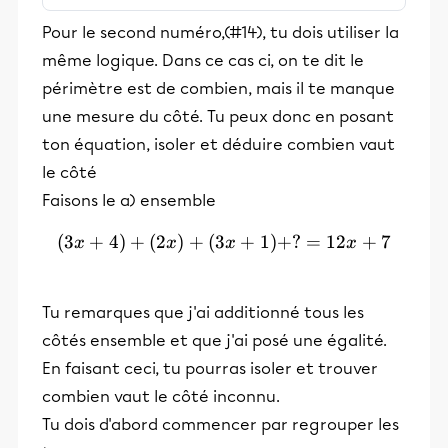
stimulants, Alloprof engage les élèves
Pour le second numéro,(#14), tu dois utiliser la
et leurs parents dans la réussite
même logique. Dans ce cas ci, on te dit le
éducative.
périmètre est de combien, mais il te manque
une mesure du côté. Tu peux donc en posant
ton équation, isoler et déduire combien vaut
le côté
Faisons le a) ensemble
(
3
+
4
)
+
(
2
)
+
(
3
(3x+4) + (2x) + (3x+1) +
+
1
)
+
?
=
12
+
7
x
x
x
x
Tu remarques que j'ai additionné tous les
côtés ensemble et que j'ai posé une égalité.
En faisant ceci, tu pourras isoler et trouver
combien vaut le côté inconnu.
Tu dois d'abord commencer par regrouper les