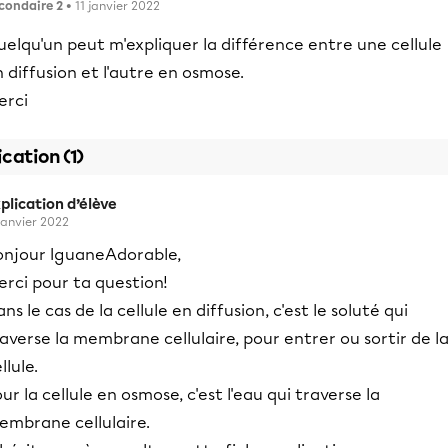
condaire 2
• 11 janvier 2022
elqu'un peut m'expliquer la différence entre une cellule
 diffusion et l'autre en osmose.
erci
ication (1)
plication d’élève
 janvier 2022
onjour IguaneAdorable,
rci pour ta question!
ns le cas de la cellule en diffusion, c'est le soluté qui
averse la membrane cellulaire, pour entrer ou sortir de l
llule.
ur la cellule en osmose, c'est l'eau qui traverse la
embrane cellulaire.