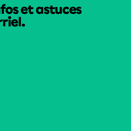
nfos et astuces
riel.