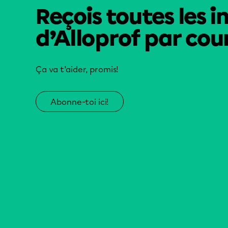
Reçois toutes les i
d’Alloprof par cour
Ça va t’aider, promis!
Abonne-toi ici!