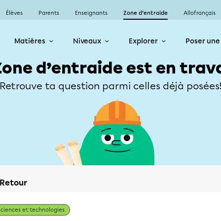
Élèves
Parents
Enseignants
Zone d’entraide
Allofrançais
Matières
Niveaux
Explorer
Poser une
Zone d’entraide est en trav
Retrouve ta question parmi celles déjà posées
Retour
Sciences et technologies