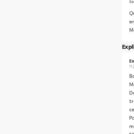
Se
Qu
en
M
Expl
Ex
11
B
Me
Da
tr
ce
Po
m