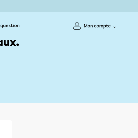
 question
Mon compte
aux.
!