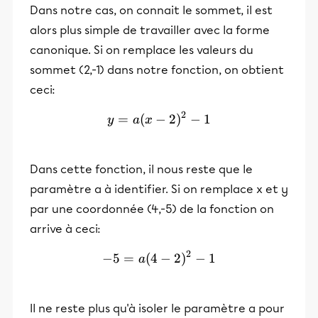
Dans notre cas, on connait le sommet, il est
alors plus simple de travailler avec la forme
canonique. Si on remplace les valeurs du
sommet (2,-1) dans notre fonction, on obtient
ceci:
2
=
(
−
y=a(x-2)^2-1
2
)
−
1
y
a
x
Dans cette fonction, il nous reste que le
paramètre a à identifier. Si on remplace x et y
par une coordonnée (4,-5) de la fonction on
arrive à ceci:
2
−
5
=
(
4
-5=a(4-2)^2-1
−
2
)
−
1
a
Il ne reste plus qu'à isoler le paramètre a pour