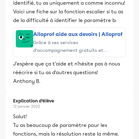
identifié, tu as uniquement a comme inconnu!
Voici une fiche sur la fonction escalier si tu as
de la difficulté à identifier le paramètre b:
Alloprof aide aux devoirs | Alloprof
Grâce à ses services
d’accompagnement gratuits et
stimulants, Alloprof engage les élèves
J'espère que ça t'aide et n'hésite pas à nous
et leurs parents dans la réussite
réécrire si tu as d'autres questions!
éducative.
Anthony B.
Explication d’élève
12 janvier 2022
Salut!
Tu as beaucoup de paramètre pour les
fonctions, mais la résolution reste la même.