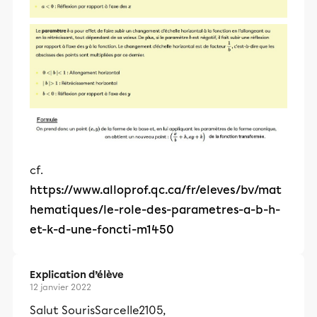
cf.
https://www.alloprof.qc.ca/fr/eleves/bv/mat
hematiques/le-role-des-parametres-a-b-h-
et-k-d-une-foncti-m1450
Explication d’élève
12 janvier 2022
Salut SourisSarcelle2105,