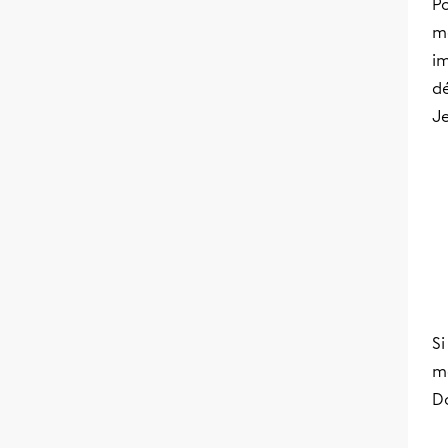
Po
m
im
d
Je
Si
mo
D