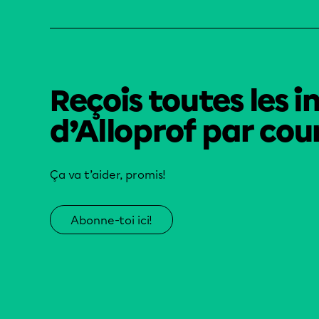
Reçois toutes les i
d’Alloprof par cour
Ça va t’aider, promis!
Abonne-toi ici!