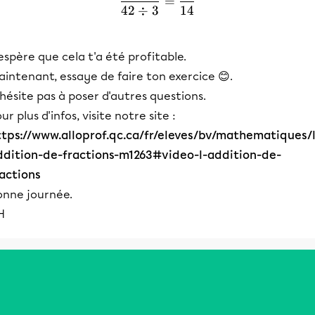
=
42
÷
3
14
espère que cela t'a été profitable.
intenant, essaye de faire ton exercice 😊.
hésite pas à poser d'autres questions.
ur plus d'infos, visite notre site :
ttps://www.alloprof.qc.ca/fr/eleves/bv/mathematiques/l
ddition-de-fractions-m1263#video-l-addition-de-
ractions
onne journée.
H