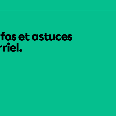
nfos et astuces
riel.