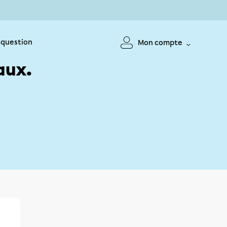
 question
Mon compte
aux.
!