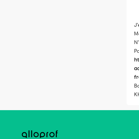
J'
Ma
N'
Po
h
a
f
B
K