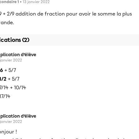
condaire 1
• 13 janvier 2022
9 + 2/9 addition de fraction pour avoir le somme la plus
rande.
ications (2)
plication d’élève
 janvier 2022
/6
+ 5/7
1/2
+ 5/7
7/14 + 10/14
17/14
plication d’élève
 janvier 2022
njour !