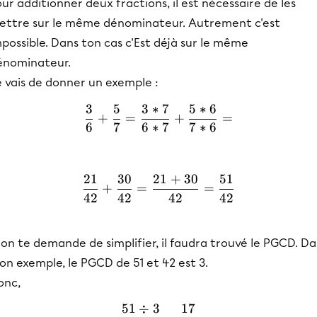
ur additionner deux fractions, il est nécessaire de les
ettre sur le même dénominateur. Autrement c'est
possible. Dans ton cas c'Est déjà sur le même
énominateur.
 vais de donner un exemple :
3
5
3
∗
7
5
∗
6
\frac{3}{6}+\frac{5}{7}
+
=
+
=
6
7
6
∗
7
7
∗
6
21
30
21
+
30
51
\frac{21}{42}+\frac{30}
+
=
=
42
42
42
42
 on te demande de simplifier, il faudra trouvé le PGCD. D
n exemple, le PGCD de 51 et 42 est 3.
onc,
51
÷
3
17
\frac{51÷3}{42÷3} = \fr