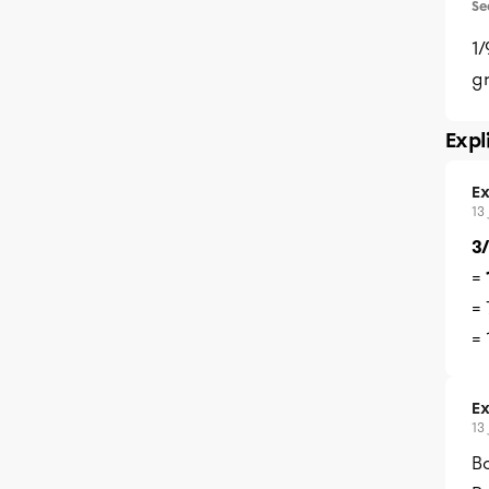
Se
1/
g
Expl
Ex
13
3
=
= 
= 
Ex
13
Bo