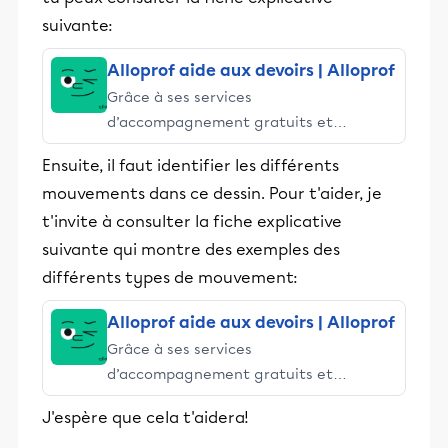
suivante:
Alloprof aide aux devoirs | Alloprof
Grâce à ses services
d’accompagnement gratuits et
stimulants, Alloprof engage les élèves
Ensuite, il faut identifier les différents
et leurs parents dans la réussite
mouvements dans ce dessin. Pour t'aider, je
éducative.
t'invite à consulter la fiche explicative
suivante qui montre des exemples des
différents types de mouvement:
Alloprof aide aux devoirs | Alloprof
Grâce à ses services
d’accompagnement gratuits et
stimulants, Alloprof engage les élèves
J'espère que cela t'aidera!
et leurs parents dans la réussite