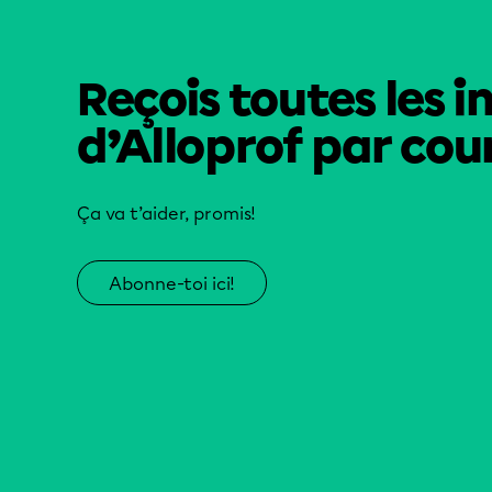
Reçois toutes les i
d’Alloprof par cour
Ça va t’aider, promis!
Abonne-toi ici!