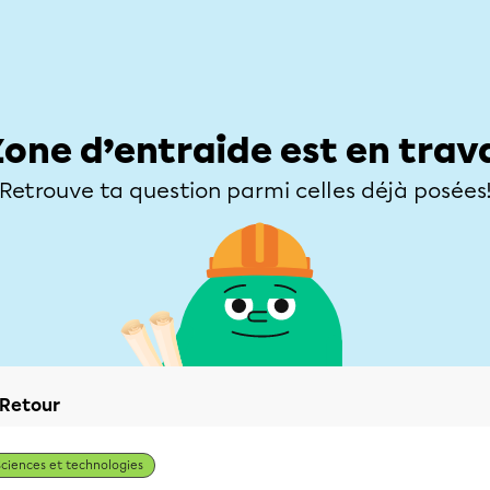
Élèves
Parents
Enseignants
Zone d’entraide
Allofrançais
Matières
Niveaux
Explorer
Poser une
Zone d’entraide est en trav
Retrouve ta question parmi celles déjà posées
Retour
Sciences et technologies