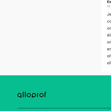
Ex
13
J
co
or
él
o
en
al
al