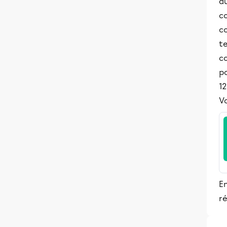
au
c
c
te
c
p
12
Vo
En
ré