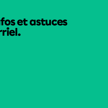
nfos et astuces
riel.