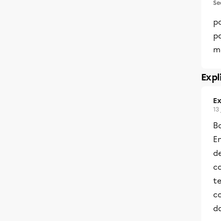
Se
po
p
m
Expl
Ex
13
B
E
de
c
te
c
da