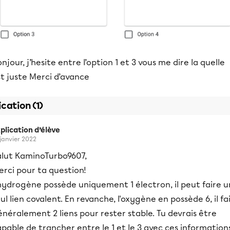
njour, j’hesite entre l’option 1 et 3 vous me dire la quelle
t juste Merci d’avance
ication (1)
plication d’élève
 janvier 2022
alut KaminoTurbo9607,
rci pour ta question!
hydrogène possède uniquement 1 électron, il peut faire u
ul lien covalent. En revanche, l'oxygène en possède 6, il fa
néralement 2 liens pour rester stable. Tu devrais être
pable de trancher entre le 1 et le 3 avec ces information