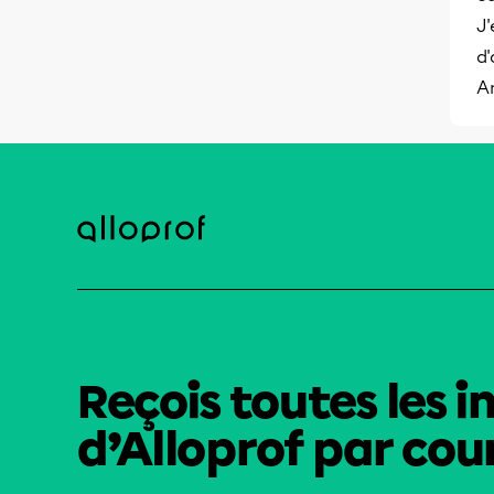
J'
d'
A
Reçois toutes les i
d’Alloprof par cour