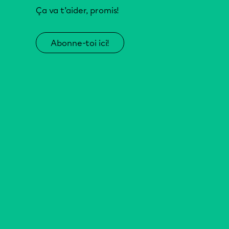
Ça va t’aider, promis!
Abonne-toi ici!