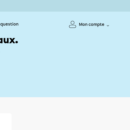
 question
Mon compte
aux.
!