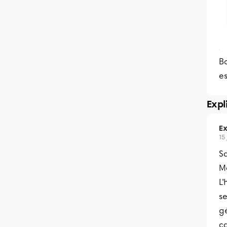
Bo
es
Expl
Ex
15
S
Me
L'
se
gé
ca