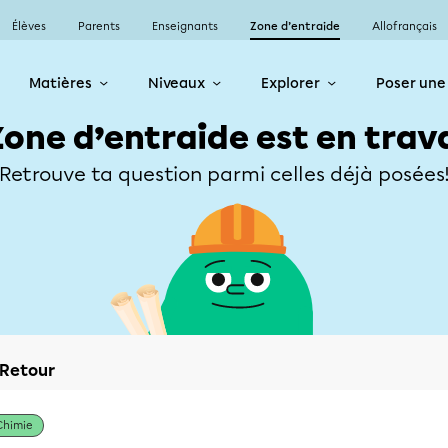
Élèves
Parents
Enseignants
Zone d’entraide
Allofrançais
Matières
Niveaux
Explorer
Poser une
Zone d’entraide est en trav
Retrouve ta question parmi celles déjà posées
Retour
Chimie