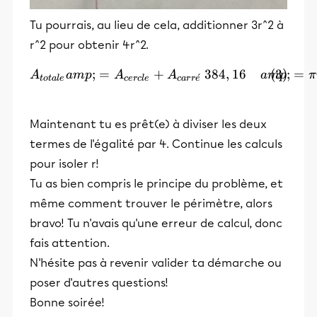
Tu pourrais, au lieu de cela, additionner 3r^2 à
r^2 pour obtenir 4r^2.
\begin{align} A_{totale}
;
=
+
384
,
16
;
=
A
am
p
A
A
am
p
π
ˊ
t
o
t
a
l
e
cer
c
l
e
c
a
r
r
e
Maintenant tu es prêt(e) à diviser les deux
termes de l'égalité par 4. Continue les calculs
pour isoler r!
Tu as bien compris le principe du problème, et
même comment trouver le périmètre, alors
bravo! Tu n'avais qu'une erreur de calcul, donc
fais attention.
N'hésite pas à revenir valider ta démarche ou
poser d'autres questions!
Bonne soirée!