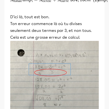
A
am
p
A
A
c
m
am
p
ˊ
t
o
t
a
l
e
cer
c
l
e
c
a
r
r
e
D'ici là, tout est bon.
Ton erreur commence là où tu divises
seulement deux termes par 3, et non tous.
Cela est une grosse erreur de calcul.