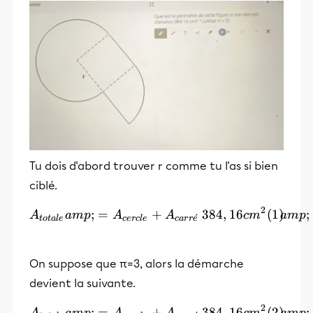
Tu dois d'abord trouver r comme tu l'as si bien
ciblé.
2
\begin{align} A_{totale}
;
=
+
384
,
16
;
A
am
p
A
A
c
m
am
p
ˊ
t
o
t
a
l
e
cer
c
l
e
c
a
r
r
e
On suppose que π=3, alors la démarche
devient la suivante.
2
\begin{align} A_{totale}
;
=
+
384
,
16
;