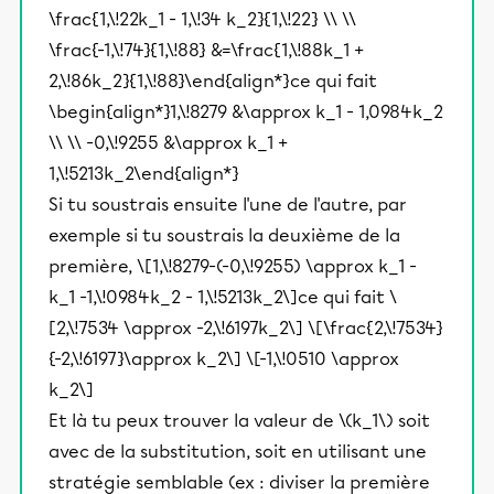
\frac{1,\!22k_1 - 1,\!34 k_2}{1,\!22} \\ \\
\frac{-1,\!74}{1,\!88} &=\frac{1,\!88k_1 +
2,\!86k_2}{1,\!88}\end{align*}ce qui fait
\begin{align*}1,\!8279 &\approx k_1 - 1,0984k_2
\\ \\ -0,\!9255 &\approx k_1 +
1,\!5213k_2\end{align*}
Si tu soustrais ensuite l'une de l'autre, par
exemple si tu soustrais la deuxième de la
première, \[1,\!8279-(-0,\!9255) \approx k_1 -
k_1 -1,\!0984k_2 - 1,\!5213k_2\]ce qui fait \
[2,\!7534 \approx -2,\!6197k_2\] \[\frac{2,\!7534}
{-2,\!6197}\approx k_2\] \[-1,\!0510 \approx
k_2\]
Et là tu peux trouver la valeur de \(k_1\) soit
avec de la substitution, soit en utilisant une
stratégie semblable (ex : diviser la première