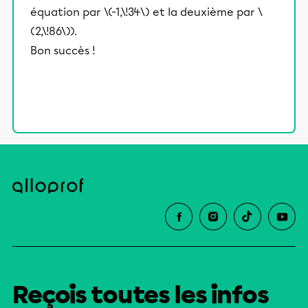
équation par \(-1,\!34\) et la deuxième par \
(2,\!86\)).
Bon succès !
Reçois toutes les infos