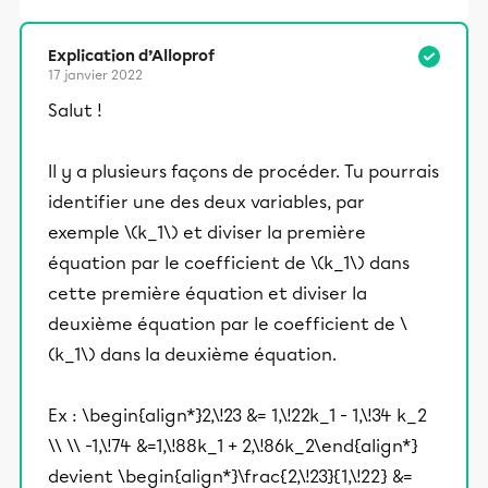
Explication d’Alloprof
17 janvier 2022
Salut !
Il y a plusieurs façons de procéder. Tu pourrais
identifier une des deux variables, par
exemple \(k_1\) et diviser la première
équation par le coefficient de \(k_1\) dans
cette première équation et diviser la
deuxième équation par le coefficient de \
(k_1\) dans la deuxième équation.
Ex : \begin{align*}2,\!23 &= 1,\!22k_1 - 1,\!34 k_2
\\ \\ -1,\!74 &=1,\!88k_1 + 2,\!86k_2\end{align*}
devient \begin{align*}\frac{2,\!23}{1,\!22} &=