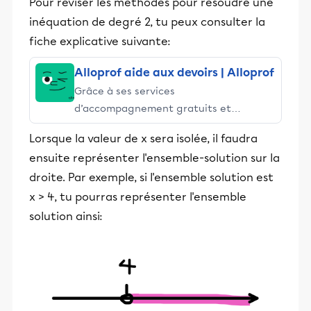
Pour réviser les méthodes pour résoudre une
inéquation de degré 2, tu peux consulter la
fiche explicative suivante:
Alloprof aide aux devoirs | Alloprof
Grâce à ses services
d’accompagnement gratuits et
stimulants, Alloprof engage les élèves
Lorsque la valeur de x sera isolée, il faudra
et leurs parents dans la réussite
ensuite représenter l'ensemble-solution sur la
éducative.
droite. Par exemple, si l'ensemble solution est
x > 4, tu pourras représenter l'ensemble
solution ainsi: