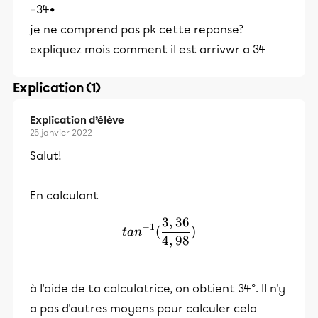
=34•
je ne comprend pas pk cette reponse?
expliquez mois comment il est arrivwr a 34
Explication (1)
Explication d’élève
25 janvier 2022
Salut!
En calculant
3
,
36
tan^{-1}(\frac{3,36 }{4,9
−
1
(
)
t
a
n
4
,
98
à l'aide de ta calculatrice, on obtient 34°. Il n'y
a pas d'autres moyens pour calculer cela