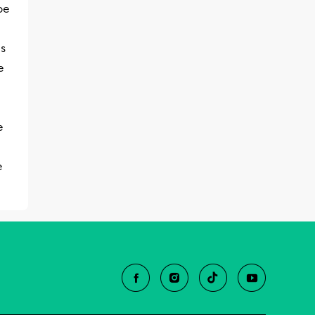
be
s
e
e
e