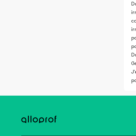
Da
ir
c
ir
pa
p
Da
(l
J'
pa