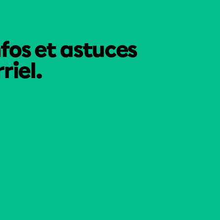
nfos et astuces
riel.