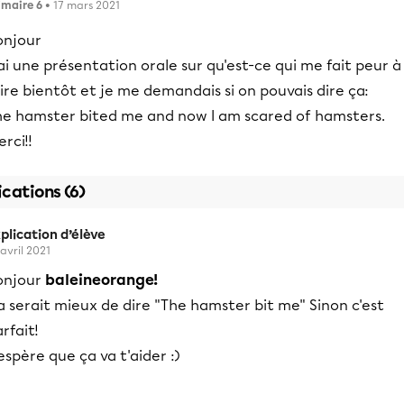
imaire 6
• 17 mars 2021
onjour
ai une présentation orale sur qu'est-ce qui me fait peur à
ire bientôt et je me demandais si on pouvais dire ça:
he hamster bited me and now I am scared of hamsters.
rci!!
ications (6)
plication d’élève
 avril 2021
onjour
baleineorange!
 serait mieux de dire "The hamster bit me" Sinon c'est
rfait!
espère que ça va t'aider :)