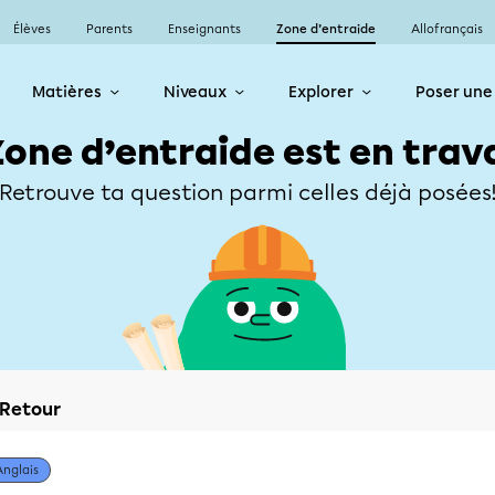
Élèves
Parents
Enseignants
Zone d’entraide
Allofrançais
Matières
Niveaux
Explorer
Poser une
Zone d’entraide est en trav
Retrouve ta question parmi celles déjà posées
Retour
Anglais