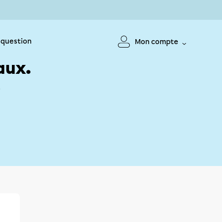
 question
Mon compte
aux.
!