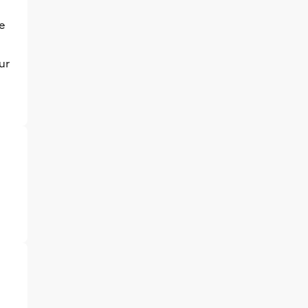
re
ur