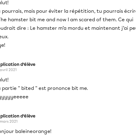
lut!
 pourrais, mais pour éviter la répétition, tu pourrais écri
 The hamster bit me and now I am scared of them. Ce qui
udrait dire : Le hamster m’a mordu et maintenant j’ai pe
eux.
ye!
plication d’élève
 avril 2021
lut!
 partie '' bited '' est prononce bit me.
yyyyyeeeee
plication d’élève
 mars 2021
onjour baleineorange!