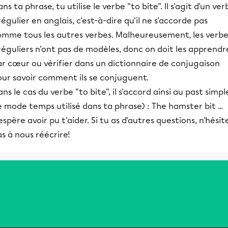
ns ta phrase, tu utilise le verbe "to bite". Il s'agit d'un ver
régulier en anglais, c'est-à-dire qu'il ne s'accorde pas
omme tous les autres verbes. Malheureusement, les verbe
réguliers n'ont pas de modèles, donc on doit les apprendr
r cœur ou vérifier dans un dictionnaire de conjugaison
our savoir comment ils se conjuguent.
ns le cas du verbe "to bite", il s'accord ainsi au past simpl
e mode temps utilisé dans ta phrase) : The hamster bit ...
espère avoir pu t'aider. Si tu as d'autres questions, n'hésit
s à nous réécrire!