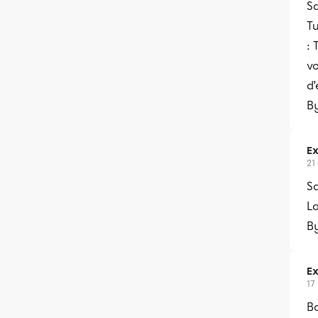
Sa
Tu
:
vo
d’
B
Ex
21
Sa
La
B
Ex
17
B