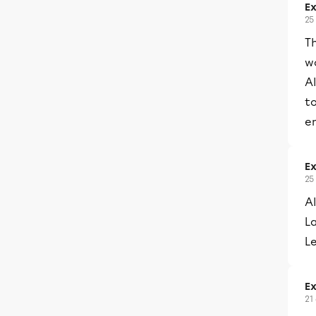
Ex
25
Th
w
Al
t
en
Ex
25
Al
La
Le
Ex
21