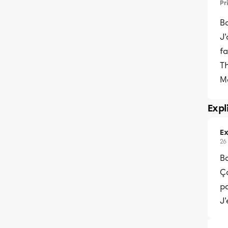
Pr
B
J'
fa
T
Me
Expl
Ex
26
B
Ça
pa
J'